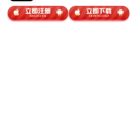
战至21平。关键球上，江川发球直接得分，刘泽拦防成功，
随着陈作栋发球出界，北京男排以25比22拿下首局。
次局，双方还是强调一攻的成功率，北京队的张秉龙和福建
队高杰铭隔网展开对攻，但5平后，张秉龙突然的两次进攻
失误让对手抓住了机会，暂时落后。随后，北京男排坚持网
口的防守压力，同时依靠王东宸在三号位的轻吊，逐渐将比
分追至13平。张秉龙在恢复状态后，连攻带拦强势拿到3
分，反观福建队的进攻则在躲避拦防时失误增多，分差进一
步扩大。局末阶段，双方攻防回合增多，比赛的节奏也随之
加快，北京在分差优势的情况下，凭借王东宸的防反快球以
25比17再收一局。
易边再战，双方在接发球环节都较为稳定，更多地是比较双
方的攻防质量以及自失次数。北京队的江川、张秉龙和福建
队的施金赓、陈作栋以高效率完成了两队大多数的得分。比
分来到14比12，尽管北京队偶尔出现自失，但拥有拦防优