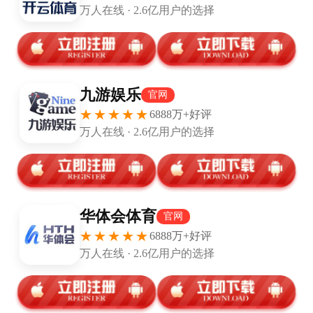
胜 出线形势仍不容乐观
xiaoqiao
法甲
2026-05-11
201
0
体坛周报全媒体原创 北京时间8月25日，2019-20
中国男排超级联赛第二阶段展开第二轮的较量，北
京男排面对福建男排的挑战，最终以3比0的大比
分战胜对手，拿到了第二阶段的首场胜利。 从复
赛以来的战绩来看，北京、福建两队皆以1比3负
于浙江、0比3不敌山东，北京男排仅依靠得失分
在排名上略领先与对手。具体来看，福建队的二传
吴斋的进攻分配更有想法，但三号位攻守不及...
体坛周报全媒体原创
北京时间8月25日，2019-20中国男排超级联赛第二阶段展
开第二轮的较量，北京男排面对福建男排的挑战，最终以3
比0的大比分战胜对手，拿到了第二阶段的首场胜利。