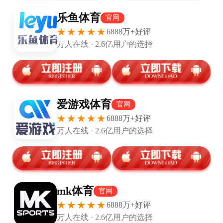
从复赛以来的战绩来看，北京、福建两队皆以1比3负于浙
江、0比3不敌山东，北京男排仅依靠得失分在排名上略领先
与对手。具体来看，福建队的二传吴斋的进攻分配更有想
法，但三号位攻守不及对方；而北京队的二传刘泽此前发挥
一直没能达到预期，更多凭借攻手的个人能力得分，刘力宾
的进攻状态也起伏较大。除此之外，自失环节也是两队都需
要关注的重点。
双方在首局较快地进入状态，北京队多点都凭借自身优势得
分，而福建男排依靠队长施金赓的个人能力，在前后排接连
强攻得手，双方战至7平。随后，两队的二传在发球端给予
压力。10平后，北京队仍然是依靠此前发挥出色的副攻线在
三号位通过快球和拦防取得领先，但过程中频繁出现的发球
失误令他们未能将分差进一步扩大。福建男排随即通过暂停
进行调整，二传吴斋积极调动前后排的主攻予以反击。尽管
刘力宾也连续三次进攻命中，但在发球失误的影响下，双方