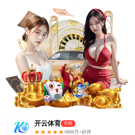
首页
nba
英超
意甲
法甲
德甲
西甲
欧冠
关于九游娱乐,九游娱乐
app,九游娱乐官网,九游娱乐平台,九游娱乐登录,九游娱乐入
口,九游娱乐网站,九游娱乐在线,九游娱乐下载,九游娱乐app
下载,九游娱乐app官网,九游娱乐app口碑好,九游娱乐app信
誉好,九游.中国官网,九游网页官网,九游网页版入口,九游娱
乐官方,九游娱乐官方平台,九游官网入口,九游官网入口下
载,九游官网入口充值,九游官网入口地址,九游官网入口注
册,九游官网入口活动,九游官网入口活动,九游体育,九游体
育官网,九游体育官网入口,九游体育下载
首页
意甲
正文
九游娱乐app下载-“小千金”跳跃震惊金博洋 女