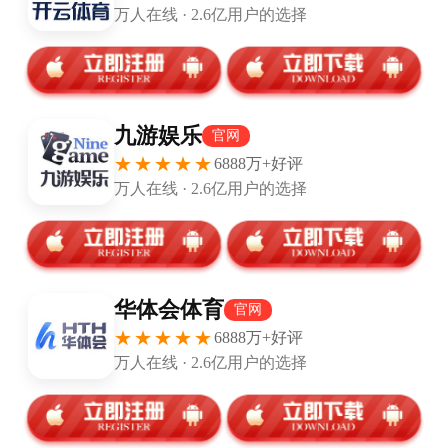
单距四周跳时代有多远
xiaoqiao
意甲
2026-06-07
155
0
体坛周报全媒体记者 宫珂 当15岁的谢尔巴科娃在
中国杯女单自由滑中成功完成两个勾手四周跳后，
站在混采区直播屏幕旁观看比赛的日本名将宫原知
子与随队官员和本国记者共同发出赞叹。似乎就在
一夜之间，席卷了男单数个赛季的“四周跳风暴”终
于正式登陆女单赛场，无论是宫原知子这样的圈内
人士还是仅仅是看看“热闹”的冰迷，都正在感受着
女单这场“跳跃革命”带来的震撼。 在201...
体坛周报全媒体记者 宫珂
当15岁的谢尔巴科娃在中国杯女单自由滑中成功完成两个勾
手四周跳后，站在混采区直播屏幕旁观看比赛的日本名将宫
原知子与随队官员和本国记者共同发出赞叹。似乎就在一夜