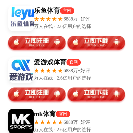
之间，席卷了男单数个赛季的“四周跳风暴”终于正式登陆女
单赛场，无论是宫原知子这样的圈内人士还是仅仅是看看
“热闹”的冰迷，都正在感受着女单这场“跳跃革命”带来的震
撼。
在2019年之前，上一次有女单选手在正式比赛中成功完成
四周跳还是2002年的安藤美姬，但就在这过去11个月时间
里，已经至少有5位女单选手能够在比赛中完成四周跳，其
中便包括最难四周跳的谢尔巴科娃以及能够在自由滑中尝试
三种不同四周跳的特鲁索娃。除了四周跳之外，越来越多的
女单选手也并不“安分”于三周跳，在此前很长一段时间内被
视作浅田真央标志性难度的三周半跳也开始在过去两个赛季
中屡屡出现在赛场上。一个月前的大奖赛加拿大站，女单赛
场的竞争之激烈竟然到了这样程度——如果你没有三周以上
的跳跃，就别想站上这站比赛的领奖台。
谢尔巴科娃或许并没有感觉到她和她的勾手四周跳在花样滑