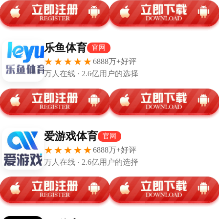
N，伊拉瓦拉老鹰队已执行泰勒-哈维的球队选项，随后双方已达成续
他将在2027-28赛季NBL开始前成为澳大利亚公民。这将使老
来到CBA加盟辽宁本钢，截至目前泰勒-哈维共登场9次，场均14
系删除。