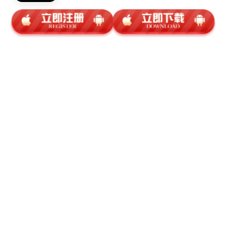
德转列世界足坛左边锋身价前10：
1. 维尼修斯（皇家马德里）25岁 1.5亿欧元
2. 克瓦拉茨赫利亚（巴黎圣日耳曼）25岁 9000万欧元
3. 拉菲尼亚（巴塞罗那）29岁 8000万欧元
4. 扬-迪奥曼德（RB莱比锡）19岁 7500万欧元
5. 凯南-伊尔迪兹（尤文图斯）20岁 7500万欧元
6. 巴尔科拉（巴黎圣日耳曼）23岁 7000万欧元
7. 路易斯-迪亚斯（拜仁慕尼黑）29岁 7000万欧元